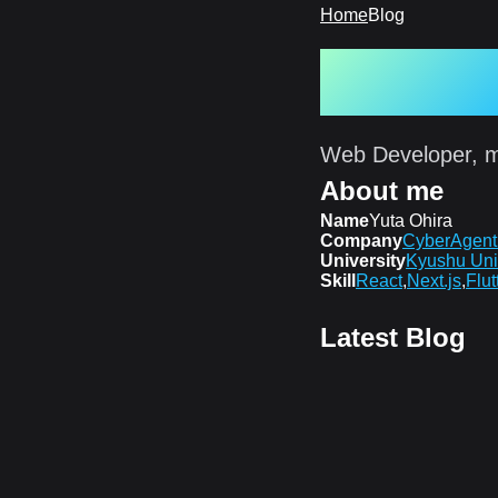
Home
Blog
Alesion3
Web Developer, m
About me
Name
Yuta Ohira
Company
CyberAgent 
University
Kyushu Uni
Skill
React
,
Next.js
,
Flut
Latest Blog