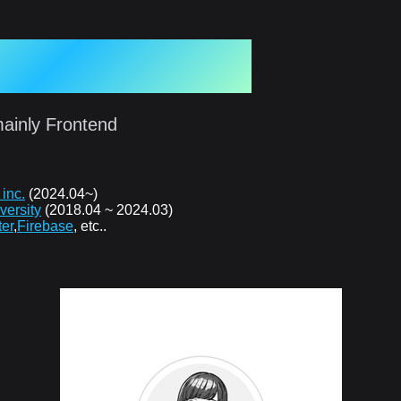
0 Developer Blog
ainly Frontend
inc.
(2024.04~)
versity
(2018.04 ~ 2024.03)
ter
,
Firebase
, etc..